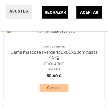
Ordenar por:
12
AJUSTES
RECHAZAR
ACEPTAR
Jardín y camping
Cama mascota l verde 130x80x20cm hasta
45kg
COOLAROO
9684959
50,60 €
Comprar