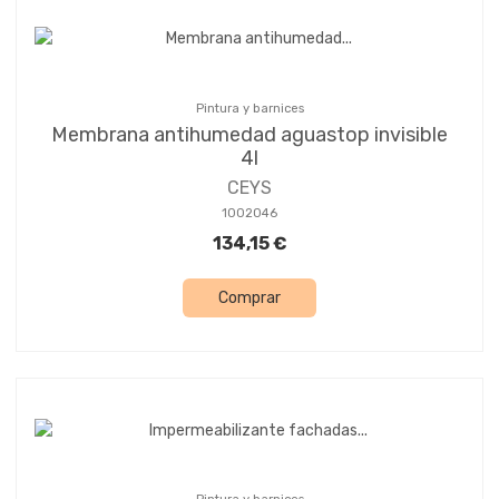
Pintura y barnices
Membrana antihumedad aguastop invisible
4l
CEYS
1002046
134,15 €
Comprar