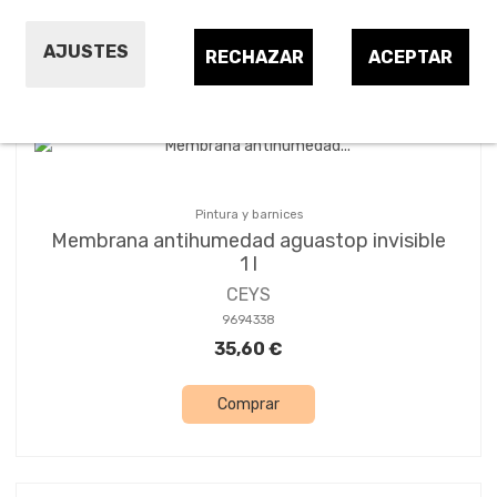
Ordenar por:
4
AJUSTES
RECHAZAR
ACEPTAR
Pintura y barnices
Membrana antihumedad aguastop invisible
1 l
CEYS
9694338
35,60 €
Comprar